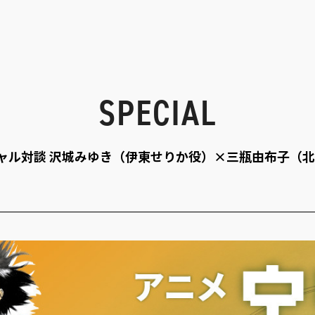
SPECIAL
ャル対談 沢城みゆき（伊東せりか役）×三瓶由布子（