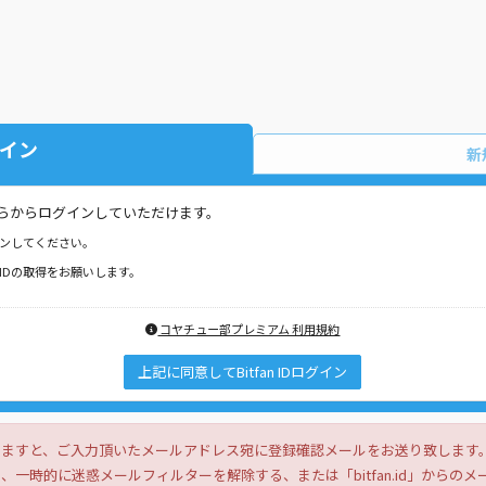
イン
新
はこちらからログインしていただけます。
ンしてください。
IDの取得をお願いします。
コヤチュー部プレミアム 利用規約
上記に同意してBitfan IDログイン
きますと、ご入力頂いたメールアドレス宛に登録確認メールをお送り致します
一時的に迷惑メールフィルターを解除する、または「bitfan.id」からの